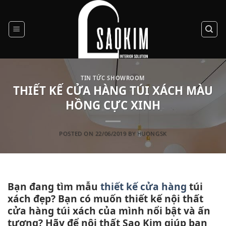
Skip
to
content
TIN TỨC SHOWROOM
THIẾT KẾ CỬA HÀNG TÚI XÁCH MÀU
HỒNG CỰC XINH
POSTED ON
22/06/2019
BY
HUONGSK
Bạn đang tìm mẫu
thiết kế cửa hàng
túi
xách đẹp? Bạn có muốn thiết kế nội thất
cửa hàng túi xách của mình nổi bật và ấn
tượng? Hãy để nội thất Sao Kim giúp bạn