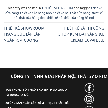
This entry was posted in
TIN TỨC SHOWROOM
and tagged
thiết kế
cửa hàng
,
thiết kế cửa hàng nhỏ
,
thiết kế nội thất cửa hàng
,
thiết kế
nội thất cửa hàng đẹp
,
thiết kế nội thất cửa hàng hà nội
.
THIẾT KẾ SHOWROOM
THIẾT KẾ VÀ THI CÔNG
TRANG SỨC LẤP LÁNH
SHOP KEM DÁT VÀNG ICE
NGÀN KIM CƯƠNG
CREAM LA VANILLE
CÔNG TY TNHH GIẢI PHÁP NỘI THẤT SAO KIM
VĂN PHÒNG: SỐ 1 NGÕ 8 AO SEN, P.MỘ LAO, Q.
HÀ ĐÔNG, HÀ NỘI
XƯỞNG SẢN XUẤT: CẦN KIỆM - THẠCH THẤT - HÀ