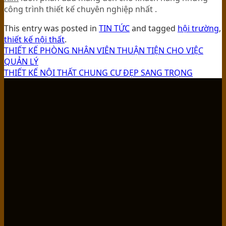
công trình thiết kế chuyên nghiệp nhất .
This entry was posted in
TIN TỨC
and tagged
hội trường
,
thiết kế nội thất
.
THIẾT KẾ PHÒNG NHÂN VIÊN THUẬN TIỆN CHO VIỆC
QUẢN LÝ
THIẾT KẾ NỘI THẤT CHUNG CƯ ĐẸP SANG TRỌNG