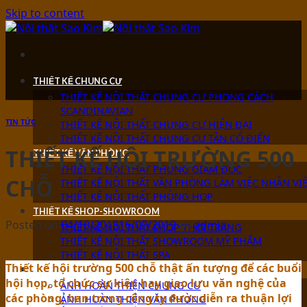
Skip to content
THIẾT KẾ CHUNG CƯ
THIẾT KẾ NỘI THẤT CHUNG CƯ PHONG CÁCH
SCANDINAVIAN
TIN TỨC
THIẾT KẾ NỘI THẤT CHUNG CƯ HIỆN ĐẠI
THIẾT KẾ NỘI THẤT CHUNG CƯ TÂN CỔ ĐIỂN
THIẾT KẾ HỘI TRƯỜNG 500
THIẾT KẾ VĂN PHÒNG
THIẾT KẾ NỘI THẤT PHÒNG GIÁM ĐỐC
CHỖ
THIẾT KẾ NỘI THẤT VĂN PHÒNG LÀM VIỆC NHÂN VI
THIẾT KẾ NỘI THẤT PHÒNG HỌP
THIẾT KẾ SHOP-SHOWROOM
Posted on
04/10/2018
16/07/2019
by
admin
THIẾT KẾ NỘI THẤT SHOP THỜI TRANG
THIẾT KẾ NỘI THẤT SHOWROOM MỸ PHẨM
THIẾT KẾ NỘI THẤT SPA
Thiết kế hội trường 500 chỗ thật ấn tượng để các buổi
ẢNH HOÀN THIỆN
hội họp, tổ chức sự kiện hay giao lưu văn nghệ của
ẢNH HOÀN THIỆN CHUNG CƯ
các phòng, ban trong công ty được diễn ra thuận lợi
ẢNH HOÀN THIỆN VĂN PHÒNG