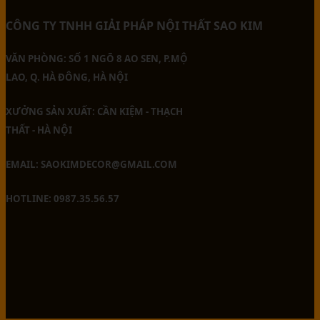
CÔNG TY TNHH GIẢI PHÁP NỘI THẤT SAO KIM
VĂN PHÒNG: SỐ 1 NGÕ 8 AO SEN, P.MỘ
LAO, Q. HÀ ĐÔNG, HÀ NỘI
XƯỞNG SẢN XUẤT: CẦN KIỆM - THẠCH
THẤT - HÀ NỘI
EMAIL: SAOKIMDECOR@GMAIL.COM
HOTLINE: 0987.35.56.57