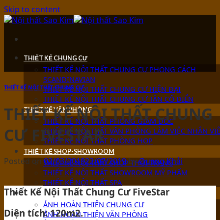
Skip to content
THIẾT KẾ CHUNG CƯ
THIẾT KẾ NỘI THẤT CHUNG CƯ PHONG CÁCH
SCANDINAVIAN
THIẾT KẾ NỘI THẤT CHUNG CƯ
THIẾT KẾ NỘI THẤT CHUNG CƯ HIỆN ĐẠI
THIẾT KẾ NỘI THẤT CHUNG CƯ TÂN CỔ ĐIỂN
THIẾT KẾ NỘI THẤT CHUNG
THIẾT KẾ VĂN PHÒNG
THIẾT KẾ NỘI THẤT PHÒNG GIÁM ĐỐC
CƯ FIVESTAR
THIẾT KẾ NỘI THẤT VĂN PHÒNG LÀM VIỆC NHÂN VI
THIẾT KẾ NỘI THẤT PHÒNG HỌP
THIẾT KẾ SHOP-SHOWROOM
Posted on
02/03/2019
22/07/2019
by
Quang Khải
THIẾT KẾ NỘI THẤT SHOP THỜI TRANG
THIẾT KẾ NỘI THẤT SHOWROOM MỸ PHẨM
THIẾT KẾ NỘI THẤT SPA
Thiết Kế Nội Thất Chung Cư FiveStar
ẢNH HOÀN THIỆN
ẢNH HOÀN THIỆN CHUNG CƯ
Diện tích: 120m2.
ẢNH HOÀN THIỆN VĂN PHÒNG