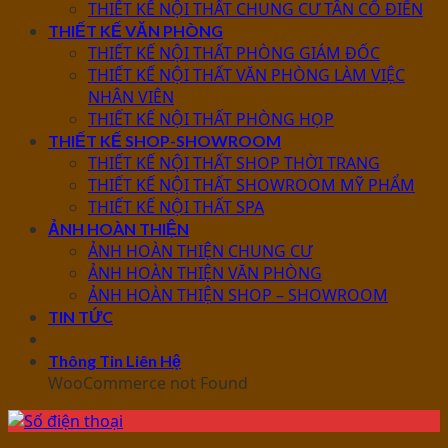
THIẾT KẾ NỘI THẤT CHUNG CƯ TÂN CỔ ĐIỂN
THIẾT KẾ VĂN PHÒNG
THIẾT KẾ NỘI THẤT PHÒNG GIÁM ĐỐC
THIẾT KẾ NỘI THẤT VĂN PHÒNG LÀM VIỆC
NHÂN VIÊN
THIẾT KẾ NỘI THẤT PHÒNG HỌP
THIẾT KẾ SHOP-SHOWROOM
THIẾT KẾ NỘI THẤT SHOP THỜI TRANG
THIẾT KẾ NỘI THẤT SHOWROOM MỸ PHẨM
THIẾT KẾ NỘI THẤT SPA
ẢNH HOÀN THIỆN
ẢNH HOÀN THIỆN CHUNG CƯ
ẢNH HOÀN THIỆN VĂN PHÒNG
ẢNH HOÀN THIỆN SHOP – SHOWROOM
TIN TỨC
Thông Tin Liên Hệ
WooCommerce not Found