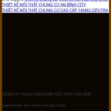
THIẾT KẾ NỘI THẤT CHUNG CƯ AN BÌNH CITY
THIẾT KẾ NỘI THẤT CHUNG CƯ CAO CẤP 145M2 CIPUTRA
CÔNG TY TNHH GIẢI PHÁP NỘI THẤT SAO KIM
VĂN PHÒNG: SỐ 1 NGÕ 8 AO SEN, P.MỘ