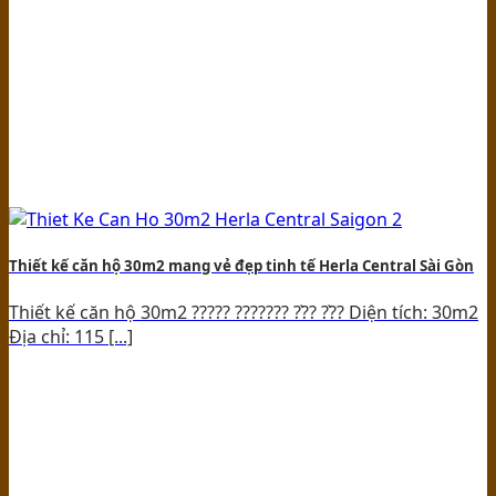
Thiết kế căn hộ 30m2 mang vẻ đẹp tinh tế Herla Central Sài Gòn
Thiết kế căn hộ 30m2 ????? ??????? ??̀? ??̀? Diện tích: 30m2
Địa chỉ: 115 [...]