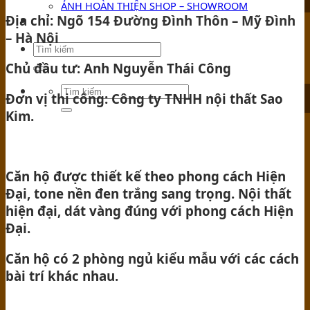
ẢNH HOÀN THIỆN SHOP – SHOWROOM
Địa chỉ:
Ngõ 154 Đường Đình Thôn – Mỹ Đình
TIN TỨC
– Hà Nội
Chủ đầu tư: Anh Nguyễn Thái Công
Đơn vị thi công: Công ty TNHH nội thất Sao
Kim.
Căn hộ được thiết kế theo phong cách Hiện
Đại, tone nền đen trắng sang trọng. Nội thất
hiện đại, dát vàng đúng với phong cách Hiện
Đại.
Căn hộ có 2 phòng ngủ kiểu mẫu với các cách
bài trí khác nhau.