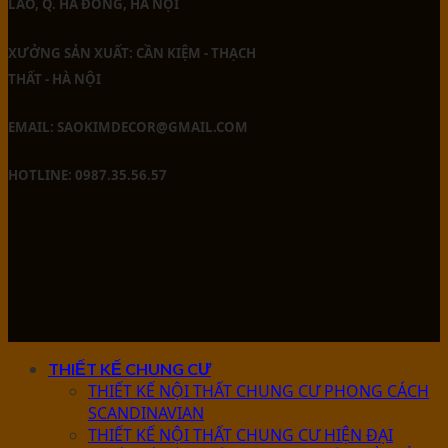
LAO, Q. HÀ ĐÔNG, HÀ NỘI
XƯỞNG SẢN XUẤT: CẦN KIỆM - THẠCH
THẤT - HÀ NỘI
EMAIL: SAOKIMDECOR@GMAIL.COM
HOTLINE: 0987.35.56.57
THIẾT KẾ CHUNG CƯ
THIẾT KẾ NỘI THẤT CHUNG CƯ PHONG CÁCH
SCANDINAVIAN
THIẾT KẾ NỘI THẤT CHUNG CƯ HIỆN ĐẠI