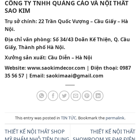
CÔNG TY TNHH QUẢNG CÁO VÀ NỘI THẤT
SAO KIM
Trụ sở chính: 22 Trần Quốc Vượng – Cầu Giấy – Hà
Nội.
Địa chỉ văn phòng:
Số 34/43 Doãn Kế Thiện, Q. Cầu
Giấy, Thành phố Hà Nội.
Xưởng sản xuất: Cầu Diễn – Hà Nội
Website:
www.saokimdecor.com
| Điện thoại:
0987
35 56 57 | Email:
saokimaai@gmail.com
This entry was posted in
TIN TỨC
. Bookmark the
permalink
.
THIẾT KẾ NỘI THẤT SHOP
THIẾT KẾ NỘI THẤT
MỸ PHẨM NHỎ TIỆN DỤNG
SHOWROOM XE ĐẠP ĐIỆN