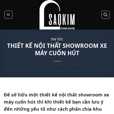
Skip
to
content
TIN TỨC
THIẾT KẾ NỘI THẤT SHOWROOM XE
MÁY CUỐN HÚT
POSTED ON
21/07/2018
BY
ADMIN
Để sở hữu một thiết kế nội thất showroom xe
máy cuốn hút thì khi thiết kế bạn cần lưu ý
đến những yếu tố như cách phân chia khu