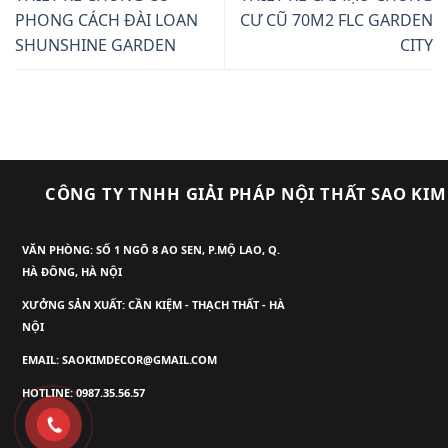
PHONG CÁCH ĐÀI LOAN
CƯ CŨ 70M2 FLC GARDEN
SHUNSHINE GARDEN
CITY
CÔNG TY TNHH GIẢI PHÁP NỘI THẤT SAO KIM
VĂN PHÒNG: SỐ 1 NGÕ 8 AO SEN, P.MỘ LAO, Q.
HÀ ĐÔNG, HÀ NỘI
XƯỞNG SẢN XUẤT: CẦN KIỆM - THẠCH THẤT - HÀ
NỘI
EMAIL: SAOKIMDECOR@GMAIL.COM
HOTLINE: 0987.35.56.57