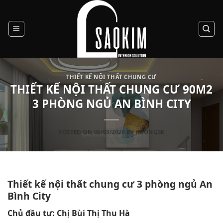
Skip
to
content
THIẾT KẾ NỘI THẤT CHUNG CƯ
THIẾT KẾ NỘI THẤT CHUNG CƯ 90M2
3 PHÒNG NGỦ AN BÌNH CITY
POSTED ON
06/03/2020
BY
HUONGSK
Thiết kế nội thất chung cư 3 phòng ngủ An
Bình City
Chủ đầu tư: Chị Bùi Thị Thu Hà