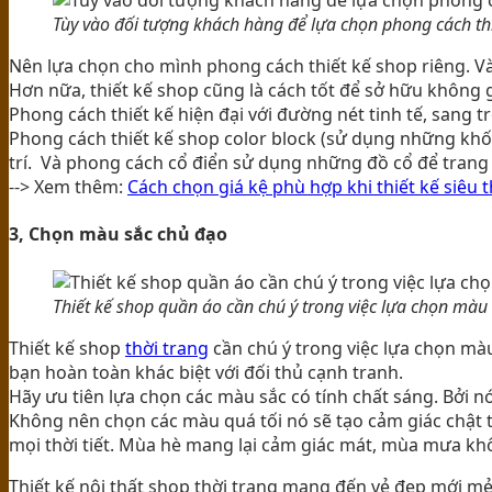
Tùy vào đối tượng khách hàng để lựa chọn phong cách th
Nên lựa chọn cho mình phong cách thiết kế shop riêng. V
Hơn nữa, thiết kế shop cũng là cách tốt để sở hữu không g
Phong cách thiết kế hiện đại với đường nét tinh tế, sang t
Phong cách thiết kế shop color block (sử dụng những khố
trí. Và phong cách cổ điển sử dụng những đồ cổ để trang 
--> Xem thêm:
Cách chọn giá kệ phù hợp khi thiết kế siêu t
3, Chọn màu sắc chủ đạo
Thiết kế shop quần áo cần chú ý trong việc lựa chọn màu
Thiết kế shop
thời trang
cần chú ý trong việc lựa chọn mà
bạn hoàn toàn khác biệt với đối thủ cạnh tranh.
Hãy ưu tiên lựa chọn các màu sắc có tính chất sáng. Bởi 
Không nên chọn các màu quá tối nó sẽ tạo cảm giác chật t
mọi thời tiết. Mùa hè mang lại cảm giác mát, mùa mưa kh
Thiết kế nội thất shop thời trang mang đến vẻ đẹp mới 