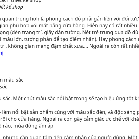
iết kế shop
à quan trọng hơn là phong cách đó phải gắn liền với đối t
ian phù hợp với mặt bằng cửa hàng. Hiện nay có rất nhiều p
rọng (đèn trang trí, giấy dán tường. Nét trẻ trung qua đồ d
i màu lớn, tương phản để tạo điểm nhấn). Hay phong cách 
trí, không gian mang đậm chất xưa…. Ngoài ra còn rất nhiề
hị
 sắc
u sắc. Một chút màu sắc nổi bật trong sẽ tạo hiệu ứng tốt
nó làm nổi bật sản phẩm cùng với màu sắc đèn, và độc sáng 
rội cho cửa hàng. Ngoài ra con gây cảm giác ức chế với khá
ô ráo, mùa đông ấm áp.
mẻ, nhưng cần quan tâm đến cảm nhận của người dùng. Một 