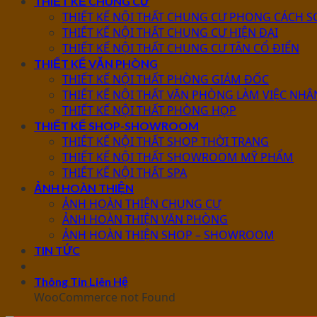
THIẾT KẾ CHUNG CƯ
THIẾT KẾ NỘI THẤT CHUNG CƯ PHONG CÁCH S
THIẾT KẾ NỘI THẤT CHUNG CƯ HIỆN ĐẠI
THIẾT KẾ NỘI THẤT CHUNG CƯ TÂN CỔ ĐIỂN
THIẾT KẾ VĂN PHÒNG
THIẾT KẾ NỘI THẤT PHÒNG GIÁM ĐỐC
THIẾT KẾ NỘI THẤT VĂN PHÒNG LÀM VIỆC NHÂ
THIẾT KẾ NỘI THẤT PHÒNG HỌP
THIẾT KẾ SHOP-SHOWROOM
THIẾT KẾ NỘI THẤT SHOP THỜI TRANG
THIẾT KẾ NỘI THẤT SHOWROOM MỸ PHẨM
THIẾT KẾ NỘI THẤT SPA
ẢNH HOÀN THIỆN
ẢNH HOÀN THIỆN CHUNG CƯ
ẢNH HOÀN THIỆN VĂN PHÒNG
ẢNH HOÀN THIỆN SHOP – SHOWROOM
TIN TỨC
Thông Tin Liên Hệ
WooCommerce not Found