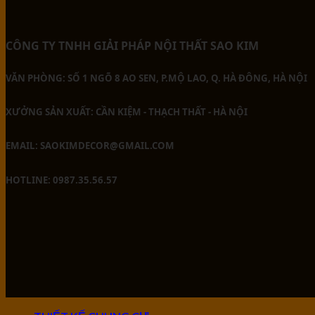
CÔNG TY TNHH GIẢI PHÁP NỘI THẤT SAO KIM
VĂN PHÒNG: SỐ 1 NGÕ 8 AO SEN, P.MỘ LAO, Q. HÀ ĐÔNG, HÀ NỘI
XƯỞNG SẢN XUẤT: CẦN KIỆM - THẠCH THẤT - HÀ NỘI
EMAIL: SAOKIMDECOR@GMAIL.COM
HOTLINE: 0987.35.56.57