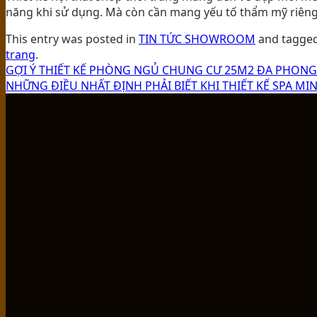
năng khi sử dụng. Mà còn cần mang yếu tố thẩm mỹ riêng,
This entry was posted in
TIN TỨC SHOWROOM
and tagge
trang
.
GỢI Ý THIẾT KẾ PHÒNG NGỦ CHUNG CƯ 25M2 ĐA PHONG
NHỮNG ĐIỀU NHẤT ĐỊNH PHẢI BIẾT KHI THIẾT KẾ SPA MIN