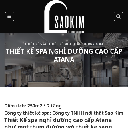
Skip
to
content
THIẾT KẾ SPA
,
THIẾT KẾ NỘI THẤT SHOWROOM
THIẾT KẾ SPA NGHỈ DƯỠNG CAO CẤP
ATANA
POSTED ON
30/09/2019
BY
HUONGSK
Diện tích: 250m2 * 2 tầng
Công ty thiết kế spa: Công ty TNHH nội thất Sao Kim
Thiết Kế spa nghỉ dưỡng cao cấp Atana
như một thiên đường với thiết kế sang