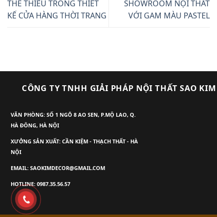
THỂ THIẾU TRONG THIẾT
SHOWROOM NỘI THẤT
KẾ CỬA HÀNG THỜI TRANG
VỚI GAM MÀU PASTEL
CÔNG TY TNHH GIẢI PHÁP NỘI THẤT SAO KIM
VĂN PHÒNG: SỐ 1 NGÕ 8 AO SEN, P.MỘ LAO, Q.
HÀ ĐÔNG, HÀ NỘI
XƯỞNG SẢN XUẤT: CẦN KIỆM - THẠCH THẤT - HÀ
NỘI
EMAIL: SAOKIMDECOR@GMAIL.COM
HOTLINE: 0987.35.56.57