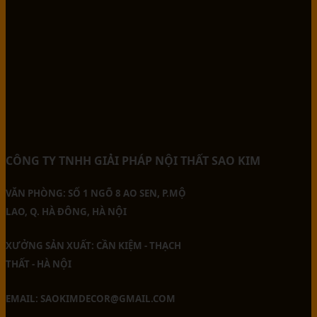
CÔNG TY TNHH GIẢI PHÁP NỘI THẤT SAO KIM
VĂN PHÒNG: SỐ 1 NGÕ 8 AO SEN, P.MỘ
LAO, Q. HÀ ĐÔNG, HÀ NỘI
XƯỞNG SẢN XUẤT: CẦN KIỆM - THẠCH
THẤT - HÀ NỘI
EMAIL: SAOKIMDECOR@GMAIL.COM