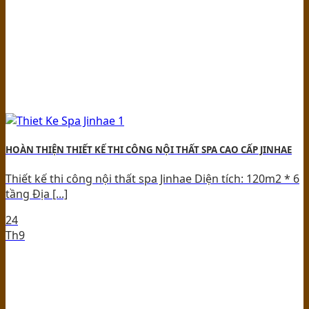
HOÀN THIỆN THIẾT KẾ THI CÔNG NỘI THẤT SPA CAO CẤP JINHAE
Thiết kế thi công nội thất spa Jinhae Diện tích: 120m2 * 6
tầng Địa [...]
24
Th9