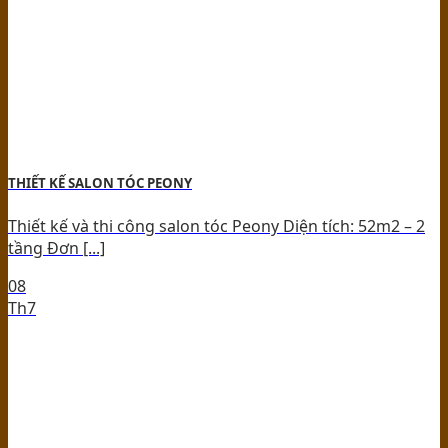
THIẾT KẾ SALON TÓC PEONY
Thiết kế và thi công salon tóc Peony Diện tích: 52m2 – 2
tầng Đơn [...]
08
Th7