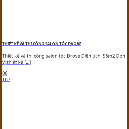
THIẾT KẾ VÀ THI CÔNG SALON TÓC DVORE
Thiết kế và thi công salon tóc Drove Diện tích: 56m2 Đơn
vị thiết kế [...]
06
Th7