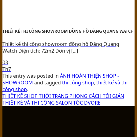
THIẾT KẾ THI CÔNG SHOWROOM ĐỒNG HỒ ĐĂNG QUANG WATCH
Thiết kế thi công showroom đồng hồ Đăng Quang
Watch Diện tích: 72m2 Đơn vị [...]
03
Th7
This entry was posted in
ẢNH HOÀN THIỆN SHOP -
SHOWROOM
and tagged
thi công shop
,
thiết kế và thi
công shop
.
THIẾT KẾ SHOP THỜI TRANG PHONG CÁCH TỐI GIẢN
THIẾT KẾ VÀ THI CÔNG SALON TÓC DVORE