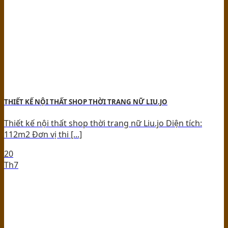
THIẾT KẾ NỘI THẤT SHOP THỜI TRANG NỮ LIU.JO
Thiết kế nội thất shop thời trang nữ Liu.jo Diện tích:
112m2 Đơn vị thi [...]
20
Th7