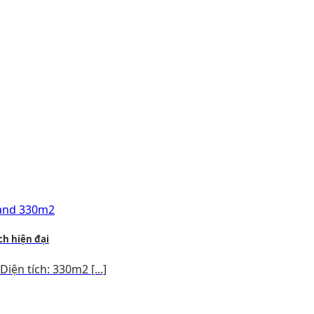
h hiện đại
iện tích: 330m2 [...]