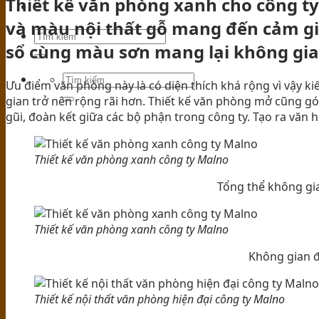
Thiết kế văn phòng xanh cho công t
TIN TỨC
và màu nội thất gỗ mang đến cảm giá
sổ cùng màu sơn mang lại không gian
Ưu điểm văn phòng này là có diện thích khá rộng vì vậy k
gian trở nên rộng rãi hơn. Thiết kế văn phòng mở cũng góp
gũi, đoàn kết giữa các bộ phận trong công ty. Tạo ra văn
Thiết kế văn phòng xanh công ty Malno
Tổng thể không gi
Thiết kế văn phòng xanh công ty Malno
Không gian đ
Thiết kế nội thất văn phòng hiện đại công ty Malno