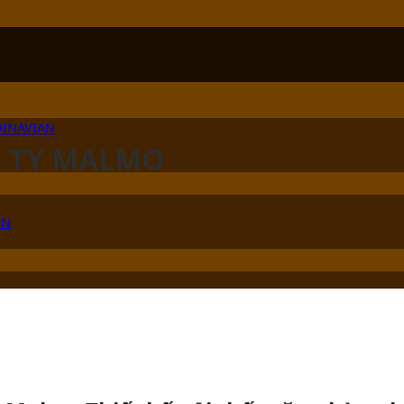
DINAVIAN
G TY MALMO
ÊN