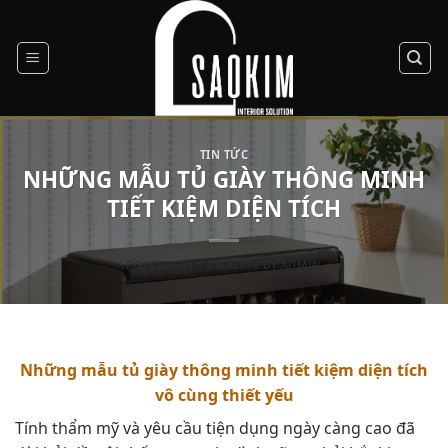
Skip
to
content
TIN TỨC
NHỮNG MẪU TỦ GIÀY THÔNG MINH
TIẾT KIỆM DIỆN TÍCH
POSTED ON
11/10/2018
BY
ADMIN
Những mẫu tủ giày thông minh tiết kiệm diện tích
vô cùng thiết yếu
Tính thẩm mỹ và yêu cầu tiện dụng ngày càng cao đã