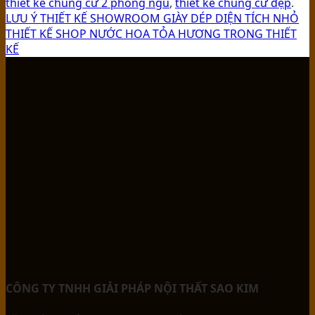
thiết kế chung cư 2 phòng ngủ
,
thiết kế chung cư đẹp
.
LƯU Ý THIẾT KẾ SHOWROOM GIÀY DÉP DIỆN TÍCH NHỎ
THIẾT KẾ SHOP NƯỚC HOA TỎA HƯƠNG TRONG THIẾT
KẾ
CÔNG TY TNHH GIẢI PHÁP NỘI THẤT SAO KIM