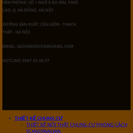
VĂN PHÒNG: SỐ 1 NGÕ 8 AO SEN, P.MỘ
LAO, Q. HÀ ĐÔNG, HÀ NỘI
XƯỞNG SẢN XUẤT: CẦN KIỆM - THẠCH
THẤT - HÀ NỘI
EMAIL: SAOKIMDECOR@GMAIL.COM
HOTLINE: 0987.35.56.57
THIẾT KẾ CHUNG CƯ
THIẾT KẾ NỘI THẤT CHUNG CƯ PHONG CÁCH
SCANDINAVIAN