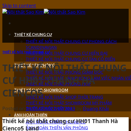
Skip to content
THIẾT KẾ CHUNG CƯ
THIẾT KẾ NỘI THẤT CHUNG CƯ PHONG CÁCH
SCANDINAVIAN
THIẾT KẾ NỘI THẤT CHUNG CƯ
THIẾT KẾ NỘI THẤT CHUNG CƯ HIỆN ĐẠI
THIẾT KẾ NỘI THẤT CHUNG CƯ TÂN CỔ ĐIỂN
THIẾT KẾ NỘI THẤT CHUNG
THIẾT KẾ VĂN PHÒNG
THIẾT KẾ NỘI THẤT PHÒNG GIÁM ĐỐC
CƯ HH01 THANH HÀ
THIẾT KẾ NỘI THẤT VĂN PHÒNG LÀM VIỆC NHÂN VI
THIẾT KẾ NỘI THẤT PHÒNG HỌP
CIENCO5
THIẾT KẾ SHOP-SHOWROOM
THIẾT KẾ NỘI THẤT SHOP THỜI TRANG
THIẾT KẾ NỘI THẤT SHOWROOM MỸ PHẨM
Posted on
21/05/2019
22/07/2019
by
Quang Khải
THIẾT KẾ NỘI THẤT SPA
ẢNH HOÀN THIỆN
Thiết kế nội thất chung cư HH01 Thanh Hà
ẢNH HOÀN THIỆN CHUNG CƯ
ẢNH HOÀN THIỆN VĂN PHÒNG
Cienco5 Land