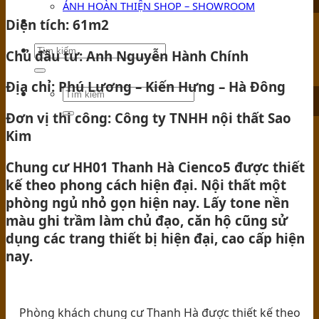
ẢNH HOÀN THIỆN SHOP – SHOWROOM
Diện tích: 61m2
TIN TỨC
Chủ đầu tư: Anh Nguyễn Hành Chính
Địa chỉ: Phú Lương – Kiến Hưng – Hà Đông
Đơn vị thi công: Công ty TNHH nội thất Sao
Kim
Chung cư HH01 Thanh Hà Cienco5 được thiết
kế theo phong cách hiện đại. Nội thất một
phòng ngủ nhỏ gọn hiện nay. Lấy tone nền
màu ghi trầm làm chủ đạo, căn hộ cũng sử
dụng các trang thiết bị hiện đại, cao cấp hiện
nay.
Phòng khách chung cư Thanh Hà được thiết kế theo