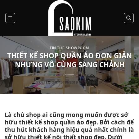
Skip
to
content
TIN TỨC SHOWROOM
THIẾT KẾ SHOP QUẦN ÁO ĐƠN GIẢN
NHƯNG VÔ CÙNG SANG CHẢNH
POSTED ON
16/10/2019
BY
HUONGSK
Là chủ shop ai cũng mong muốn được sở
hữu thiết kế shop quần áo đẹp. Bởi cách để
thu hút khách hàng hiệu quả nhất chính là
sở hữu thiết kế nội thất shop đẹp. Dưới