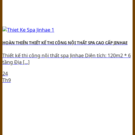
HOÀN THIỆN THIẾT KẾ THI CÔNG NỘI THẤT SPA CAO CẤP JINHAE
Thiết kế thi công nội thất spa Jinhae Diện tích: 120m2 * 6
tầng Địa [...]
24
Th9