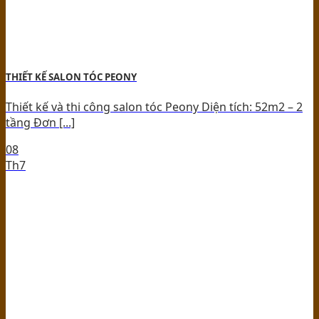
THIẾT KẾ SALON TÓC PEONY
Thiết kế và thi công salon tóc Peony Diện tích: 52m2 – 2
tầng Đơn [...]
08
Th7