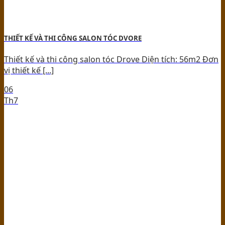
THIẾT KẾ VÀ THI CÔNG SALON TÓC DVORE
Thiết kế và thi công salon tóc Drove Diện tích: 56m2 Đơn
vị thiết kế [...]
06
Th7