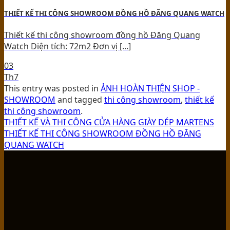
THIẾT KẾ THI CÔNG SHOWROOM ĐỒNG HỒ ĐĂNG QUANG WATCH
Thiết kế thi công showroom đồng hồ Đăng Quang
Watch Diện tích: 72m2 Đơn vị [...]
03
Th7
This entry was posted in
ẢNH HOÀN THIỆN SHOP -
SHOWROOM
and tagged
thi công showroom
,
thiết kế
thi công showroom
.
THIẾT KẾ VÀ THI CÔNG CỬA HÀNG GIÀY DÉP MARTENS
THIẾT KẾ THI CÔNG SHOWROOM ĐỒNG HỒ ĐĂNG
QUANG WATCH