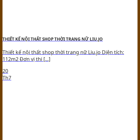
THIẾT KẾ NỘI THẤT SHOP THỜI TRANG NỮ LIU.JO
Thiết kế nội thất shop thời trang nữ Liu.jo Diện tích:
112m2 Đơn vị thi [...]
20
Th7