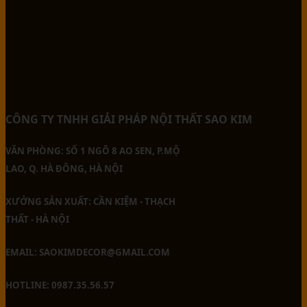
CÔNG TY TNHH GIẢI PHÁP NỘI THẤT SAO KIM
VĂN PHÒNG: SỐ 1 NGÕ 8 AO SEN, P.MỘ
LAO, Q. HÀ ĐÔNG, HÀ NỘI
XƯỞNG SẢN XUẤT: CẦN KIỆM - THẠCH
THẤT - HÀ NỘI
EMAIL: SAOKIMDECOR@GMAIL.COM
HOTLINE: 0987.35.56.57