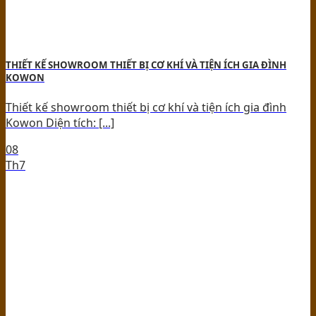
THIẾT KẾ SHOWROOM THIẾT BỊ CƠ KHÍ VÀ TIỆN ÍCH GIA ĐÌNH
KOWON
Thiết kế showroom thiết bị cơ khí và tiện ích gia đình
Kowon Diện tích: [...]
08
Th7