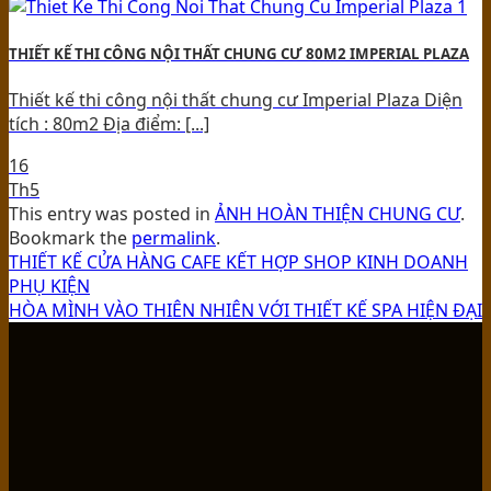
THIẾT KẾ THI CÔNG NỘI THẤT CHUNG CƯ 80M2 IMPERIAL PLAZA
Thiết kế thi công nội thất chung cư Imperial Plaza Diện
tích : 80m2 Địa điểm: [...]
16
Th5
This entry was posted in
ẢNH HOÀN THIỆN CHUNG CƯ
.
Bookmark the
permalink
.
THIẾT KẾ CỬA HÀNG CAFE KẾT HỢP SHOP KINH DOANH
PHỤ KIỆN
HÒA MÌNH VÀO THIÊN NHIÊN VỚI THIẾT KẾ SPA HIỆN ĐẠI