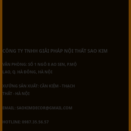
CÔNG TY TNHH GIẢI PHÁP NỘI THẤT SAO KIM
VĂN PHÒNG: SỐ 1 NGÕ 8 AO SEN, P.MỘ
LAO, Q. HÀ ĐÔNG, HÀ NỘI
XƯỞNG SẢN XUẤT: CẦN KIỆM - THẠCH
THẤT - HÀ NỘI
EMAIL: SAOKIMDECOR@GMAIL.COM
HOTLINE: 0987.35.56.57