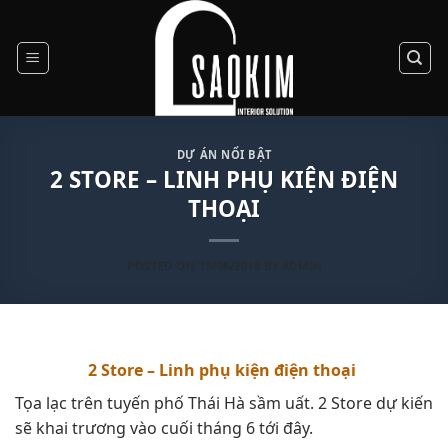
Skip
to
content
DỰ ÁN NỔI BẬT
2 STORE – LINH PHỤ KIỆN ĐIỆN
THOẠI
POSTED ON
15/06/2018
BY
ADMIN
2 Store – Linh phụ kiện điện thoại
Tọa lạc trên tuyến phố Thái Hà sầm uất. 2 Store dự kiến
sẽ khai trương vào cuối tháng 6 tới đây.