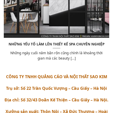
NHỮNG YẾU TỐ LÀM LÊN THIẾT KẾ SPA CHUYÊN NGHIỆP
Những ngày cuối năm bận rộn cũng chính là khoảng thời
gian mà các beauty [...]
CÔNG TY TNHH QUẢNG CÁO VÀ NỘI THẤT SAO KIM
Trụ sở: Số 22 Trần Quốc Vượng – Cầu Giấy – Hà Nội
Địa chỉ: Số 32/43 Doãn Kế Thiện – Cầu Giấy – Hà Nội.
Xưởng sản xuất: Thôn Nội – Xã Đức Thượng – Hoài