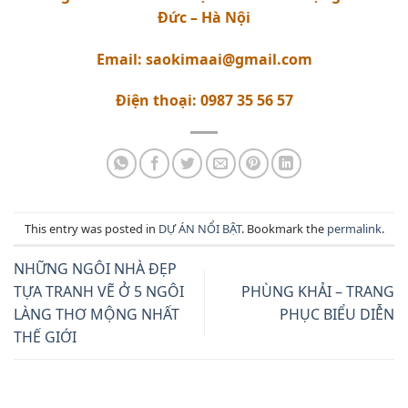
Đức – Hà Nội
Email: saokimaai@gmail.com
Điện thoại: 0987 35 56 57
This entry was posted in
DỰ ÁN NỔI BẬT
. Bookmark the
permalink
.
NHỮNG NGÔI NHÀ ĐẸP
TỰA TRANH VẼ Ở 5 NGÔI
PHÙNG KHẢI – TRANG
LÀNG THƠ MỘNG NHẤT
PHỤC BIỂU DIỄN
THẾ GIỚI