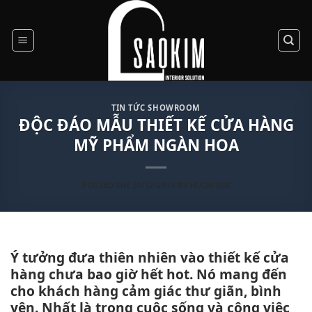
Skip
to
content
TIN TỨC SHOWROOM
ĐỘC ĐÁO MẪU THIẾT KẾ CỬA HÀNG
MỸ PHẨM NGÀN HOA
POSTED ON
31/12/2019
BY
HUONGSK
Ý tưởng đưa thiên nhiên vào thiết kế cửa
hàng chưa bao giờ hết hot. Nó mang đến
cho khách hàng cảm giác thư giãn, bình
yên. Nhất là trong cuộc sống và công việc