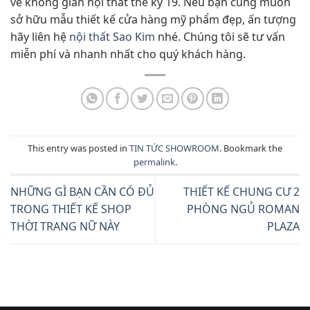
về không gian nội thất thế kỷ 19. Nếu bạn cũng muốn
sở hữu mẫu thiết kế cửa hàng mỹ phẩm đẹp, ấn tượng
hãy liên hệ
nội thất Sao Kim
nhé. Chúng tôi sẽ tư vấn
miễn phí và nhanh nhất cho quý khách hàng.
This entry was posted in
TIN TỨC SHOWROOM
. Bookmark the
permalink
.
NHỮNG GÌ BẠN CẦN CÓ ĐỦ
THIẾT KẾ CHUNG CƯ 2
TRONG THIẾT KẾ SHOP
PHÒNG NGỦ ROMAN
THỜI TRANG NỮ NÀY
PLAZA