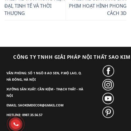
ĐẠI, TINH TẾ VÀ THỜI
PHIM HOẠT HÌNH PHONG
THƯỢNG
CÁCH 3D
CÔNG TY TNHH GIẢI PHÁP NỘI THẤT SAO KIM
VĂN PHÒNG: SỐ 1 NGÕ 8 AO SEN, P.MỘ LAO, Q.
HÀ ĐÔNG, HÀ NỘI
XƯỞNG SẢN XUẤT: CẦN KIỆM - THẠCH THẤT - HÀ
NỘI
EMAIL: SAOKIMDECOR@GMAIL.COM
HOTLINE: 0987.35.56.57