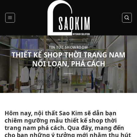
Skip
to
content
TIN TỨC SHOWROOM
THIẾT KẾ SHOP THỜI TRANG NAM
NỔI LOẠN, PHÁ CÁCH
POSTED ON
09/01/2020
BY
HUONGSK
Hôm nay, nội thất Sao Kim sẽ dẫn bạn
chiêm ngưỡng mẫu thiết kế shop thời
trang nam phá cách. Qua đây, mang đến
cho bạn những ý tưởng mới nhằm thu hút