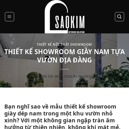
Skip
to
content
THIẾT KẾ NỘI THẤT SHOWROOM
THIẾT KẾ SHOWROOM GIÀY NAM TỰA
VƯỜN ĐỊA ĐÀNG
POSTED ON
04/01/2020
BY
HUONGSK
Bạn nghĩ sao về mẫu thiết kế showroom
giày dép nam trong một khu vườn nhỏ
xinh? Với một không gian ngập tràn âm
hưởng từ thiên nhiên, không khí mát mẻ.