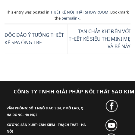
This entry was posted in
THIẾT KẾ NỘI THẤT SHOWROOM
. Bookmark
the
permalink
.
TAN CHẢY KHI ĐẾN VỚI
ĐỘC ĐÁO Ý TƯỞNG THIẾT
THIẾT KẾ SIÊU THỊ MINI MẸ
KẾ SPA ỐNG TRE
VÀ BÉ NÀY
CÔNG TY TNHH GIẢI PHÁP NỘI THẤT SAO KIM
VĂN PHÒNG: SỐ 1 NGÕ 8 AO SEN, P.MỘ LAO, Q.
HÀ ĐÔNG, HÀ NỘI
XƯỞNG SẢN XUẤT: CẦN KIỆM - THẠCH THẤT - HÀ
NỘI