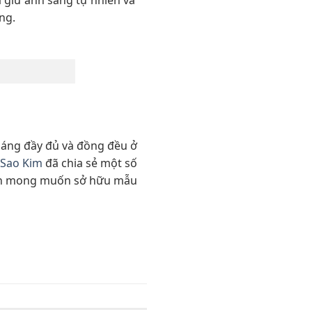
a giữ ánh sáng tự nhiên và
ng.
 sáng đầy đủ và đồng đều ở
 Sao Kim
đã chia sẻ một số
u bạn mong muốn sở hữu mẫu