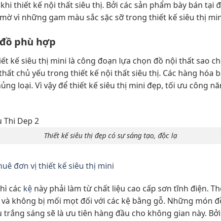
khi thiết kế nội thất siêu thị. Bởi các sản phẩm bày bán tại
 mờ vì những gam màu sắc sặc sỡ trong thiết kế siêu thị min
đồ phù hợp
iết kế siêu thị mini là công đoạn lựa chọn đồ nội thất sao 
hất chủ yếu trong thiết kế nội thất siêu thị. Các hàng hóa b
ng loại. Vì vậy để thiết kế siêu thị mini đẹp, tối ưu công 
Thiết kế siêu thị đẹp có sự sáng tạo, độc lạ
uê đơn vị thiết kế siêu thị mini
thì các
kệ
này phải làm từ chất liệu cao cấp sơn tĩnh điện. 
… và không bị mối mọt đối với các kệ bằng gỗ. Những món đ
trắng sáng sẽ là ưu tiên hàng đầu cho không gian này. Bở