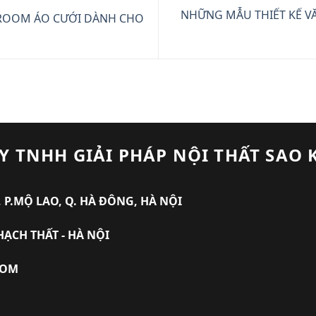
NHỮNG MẪU THIẾT KẾ VĂ
ROOM ÁO CƯỚI DÀNH CHO
Y TNHH GIẢI PHÁP NỘI THẤT SAO 
 P.MỘ LAO, Q. HÀ ĐÔNG, HÀ NỘI
HẠCH THẤT - HÀ NỘI
COM