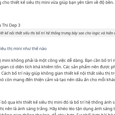
 cho thiết kế siêu thị mini vừa giúp bạn yên tâm về độ bền.
iết kế nội thất siêu thị bố trí hệ thống trưng bày sao cho logic và hiện đ
siêu thị mini như thế nào
thị mini không phải là một công việc dễ dàng. Bạn cần bố trí
ian có diện tích khá khiêm tốn. Các sản phẩm nên được phâ
. Cách bố trí này giúp không gian thiết kế nội thất siêu thị t
nó còn mang đến thiện cảm và tạo nên dấu ấn cho mỗi khá
bỏ qua khi thiết kế siêu thị mini đó là bố trí hệ thống ánh
u thị nên là ánh sáng trắng. Hãy khéo léo tận dụng ánh sáng