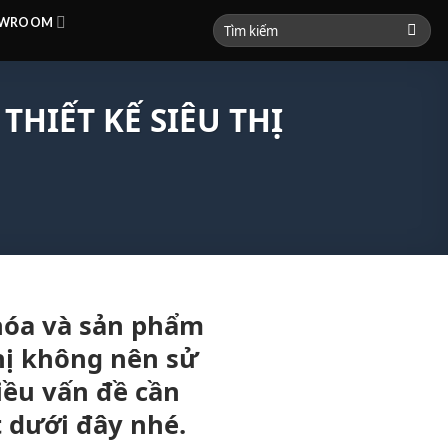
HOWROOM
HIẾT KẾ SIÊU THỊ
 hóa và sản phẩm
thị không nên sử
iều vấn đề cần
t dưới đây nhé.