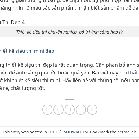
 không gian thông thoáng, dễ chịu hơn. Sự phối hợp hài hò
hàng nhìn rõ màu sắc sản phẩm, nhận biết sản phẩm dễ dà
Thiết kế siêu thị chuyên nghiệp, bố trí ánh sáng hợp lý
iết kế siêu thị mini đẹp
g thiết kế siệu thị đẹp là rất quan trọng. Cần phân bổ ánh
 nên để ánh sáng quá lớn hoặc quá yếu. Bài viết này
nội thất
ớ khi thiết kế siêu thị mini. Hãy liên hệ với chúng tôi nế
á rẻ, chất lượng tốt.
This entry was posted in
TIN TỨC SHOWROOM
. Bookmark the
permalink
.