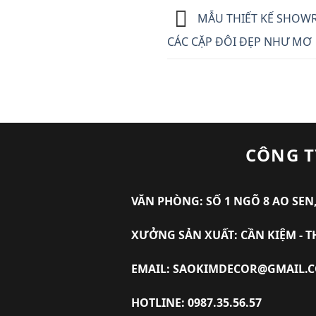
MẪU THIẾT KẾ SHOW
CÁC CẶP ĐÔI ĐẸP NHƯ MƠ
CÔNG T
VĂN PHÒNG: SỐ 1 NGÕ 8 AO SEN,
XƯỞNG SẢN XUẤT: CẦN KIỆM - T
EMAIL: SAOKIMDECOR@GMAIL.
HOTLINE: 0987.35.56.57