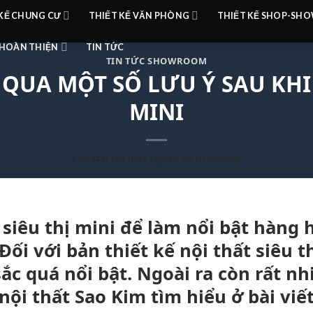
 KẾ CHUNG CƯ
THIẾT KẾ VĂN PHÒNG
THIẾT KẾ SHOP-S
HOÀN THIỆN
TIN TỨC
TIN TỨC SHOWROOM
UA MỘT SỐ LƯU Ý SAU KHI T
MINI
POSTED ON
08/11/2019
BY
HUONGSK
 siêu thị mini để làm nổi bật hàng
 Đối với bản thiết kế nội thất siêu 
c quá nổi bật. Ngoài ra còn rất nh
nội thất Sao Kim tìm hiểu ở bài viế