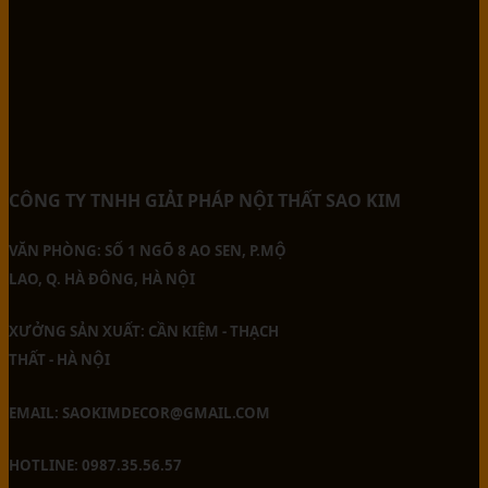
CÔNG TY TNHH GIẢI PHÁP NỘI THẤT SAO KIM
VĂN PHÒNG: SỐ 1 NGÕ 8 AO SEN, P.MỘ
LAO, Q. HÀ ĐÔNG, HÀ NỘI
XƯỞNG SẢN XUẤT: CẦN KIỆM - THẠCH
THẤT - HÀ NỘI
EMAIL: SAOKIMDECOR@GMAIL.COM
HOTLINE: 0987.35.56.57