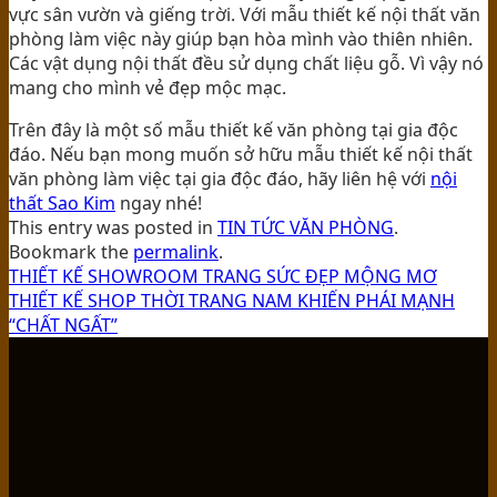
vực sân vườn và giếng trời. Với mẫu thiết kế nội thất văn
phòng làm việc này giúp bạn hòa mình vào thiên nhiên.
Các vật dụng nội thất đều sử dụng chất liệu gỗ. Vì vậy nó
mang cho mình vẻ đẹp mộc mạc.
Trên đây là một số mẫu thiết kế văn phòng tại gia độc
đáo. Nếu bạn mong muốn sở hữu mẫu thiết kế nội thất
văn phòng làm việc tại gia độc đáo, hãy liên hệ với
nội
thất Sao Kim
ngay nhé!
This entry was posted in
TIN TỨC VĂN PHÒNG
.
Bookmark the
permalink
.
THIẾT KẾ SHOWROOM TRANG SỨC ĐẸP MỘNG MƠ
THIẾT KẾ SHOP THỜI TRANG NAM KHIẾN PHÁI MẠNH
“CHẤT NGẤT”