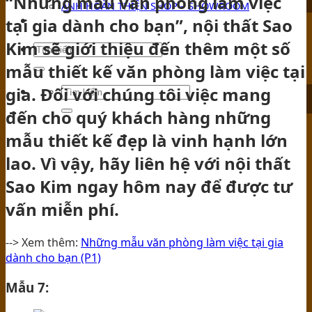
“Những mẫu văn phòng làm việc
ẢNH HOÀN THIỆN SHOP – SHOWROOM
tại gia dành cho bạn”, nội thất Sao
TIN TỨC
Kim sẽ giới thiệu đến thêm một số
mẫu thiết kế văn phòng làm việc tại
gia. Đối với chúng tôi việc mang
đến cho quý khách hàng những
mẫu thiết kế đẹp là vinh hạnh lớn
lao. Vì vậy, hãy liên hệ với nội thất
Sao Kim ngay hôm nay để được tư
vấn miễn phí.
--> Xem thêm:
Những mẫu văn phòng làm việc tại gia
dành cho bạn (P1)
Mẫu 7: